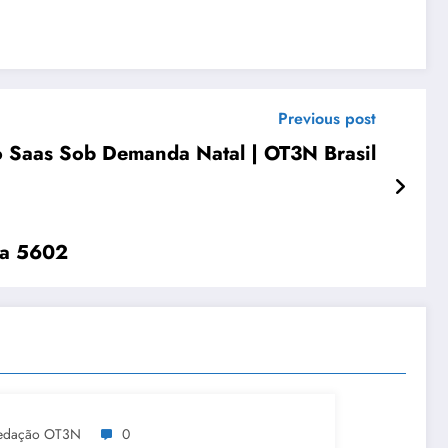
Previous post
o Saas Sob Demanda Natal | OT3N Brasil
ia 5602
edação OT3N
0