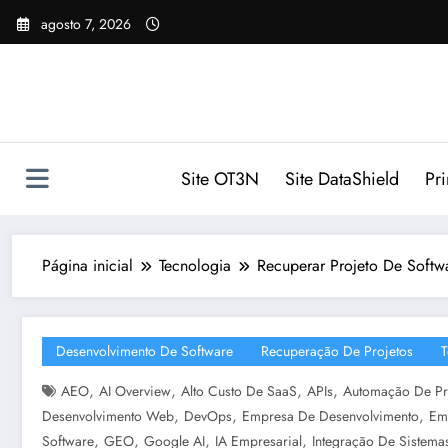
Pular
agosto 7, 2026
para
o
conteúdo
Site OT3N
Site DataShield
Pr
Página inicial
Tecnologia
Recuperar Projeto De Softw
Desenvolvimento De Software
Recuperação De Projetos
T
,
,
,
,
AEO
AI Overview
Alto Custo De SaaS
APIs
Automação De Pr
,
,
,
Desenvolvimento Web
DevOps
Empresa De Desenvolvimento
Em
,
,
,
,
Software
GEO
Google AI
IA Empresarial
Integração De Sistema