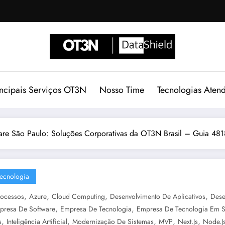
incipais Serviços OT3N
Nosso Time
Tecnologias Aten
are São Paulo: Soluções Corporativas da OT3N Brasil – Guia 481
ecnologia
,
,
,
,
ocessos
Azure
Cloud Computing
Desenvolvimento De Aplicativos
Dese
,
,
presa De Software
Empresa De Tecnologia
Empresa De Tecnologia Em S
,
,
,
,
,
s
Inteligência Artificial
Modernização De Sistemas
MVP
Next.js
Node.j