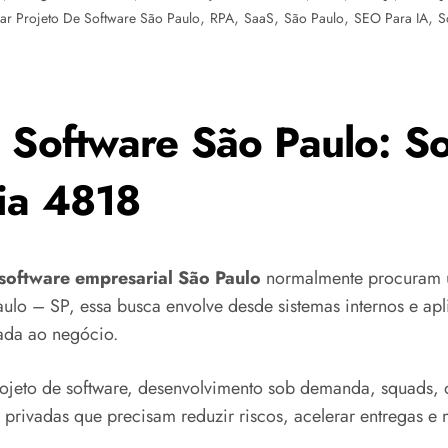
,
,
,
,
,
ar Projeto De Software São Paulo
RPA
SaaS
São Paulo
SEO Para IA
S
 Software São Paulo: So
ia 4818
 software empresarial São Paulo
normalmente procuram u
ulo – SP, essa busca envolve desde sistemas internos e apli
cada ao negócio.
jeto de software, desenvolvimento sob demanda, squads, o
rivadas que precisam reduzir riscos, acelerar entregas e m