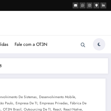
didas
Fale com a OT3N
8
,
,
nvolvimento De Sistemas
Desenvolvimento Mobile
,
,
,
ão Paulo
Empresa De TI
Empresas Privadas
Fábrica De
,
,
,
,
,
s
OT3N Brasil
Outsourcing De TI
React
React Native