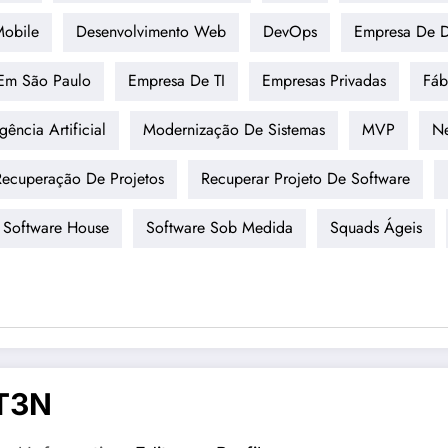
Mobile
Desenvolvimento Web
DevOps
Empresa De D
Em São Paulo
Empresa De TI
Empresas Privadas
Fáb
igência Artificial
Modernização De Sistemas
MVP
Ne
Recuperação De Projetos
Recuperar Projeto De Software
Software House
Software Sob Medida
Squads Ágeis
T3N