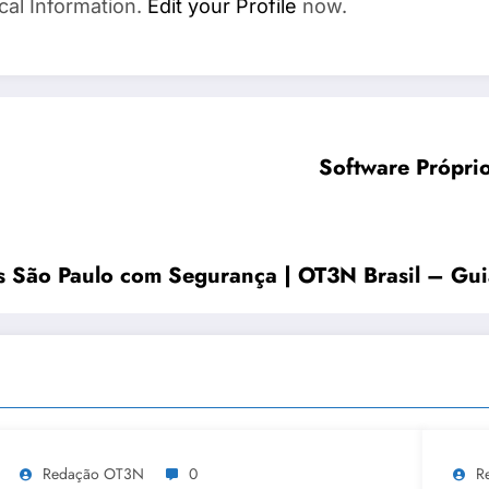
cal Information.
Edit your Profile
now.
Software Própri
os São Paulo com Segurança | OT3N Brasil – Gu
Redação OT3N
0
R