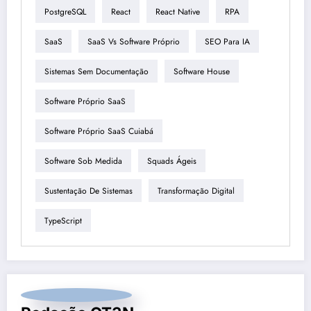
PostgreSQL
React
React Native
RPA
SaaS
SaaS Vs Software Próprio
SEO Para IA
Sistemas Sem Documentação
Software House
Software Próprio SaaS
Software Próprio SaaS Cuiabá
Software Sob Medida
Squads Ágeis
Sustentação De Sistemas
Transformação Digital
TypeScript