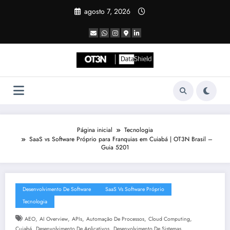
Pular
agosto 7, 2026
para
o
conteúdo
Página inicial
Tecnologia
SaaS vs Software Próprio para Franquias em Cuiabá | OT3N Brasil –
Guia 5201
Desenvolvimento De Software
SaaS Vs Software Próprio
Tecnologia
,
,
,
,
,
AEO
AI Overview
APIs
Automação De Processos
Cloud Computing
,
,
,
Cuiabá
Desenvolvimento De Aplicativos
Desenvolvimento De Sistemas