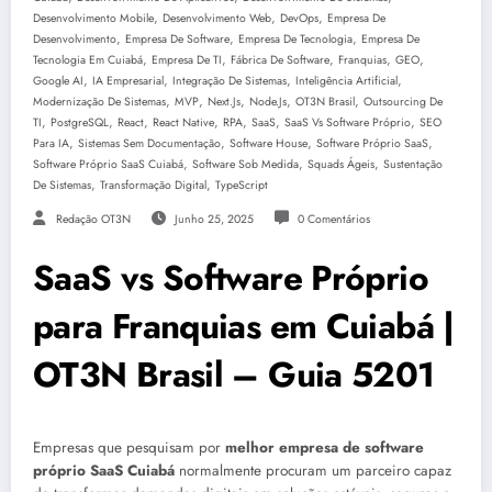
,
,
,
Desenvolvimento Mobile
Desenvolvimento Web
DevOps
Empresa De
,
,
,
Desenvolvimento
Empresa De Software
Empresa De Tecnologia
Empresa De
,
,
,
,
,
Tecnologia Em Cuiabá
Empresa De TI
Fábrica De Software
Franquias
GEO
,
,
,
,
Google AI
IA Empresarial
Integração De Sistemas
Inteligência Artificial
,
,
,
,
,
Modernização De Sistemas
MVP
Next.js
Node.js
OT3N Brasil
Outsourcing De
,
,
,
,
,
,
,
TI
PostgreSQL
React
React Native
RPA
SaaS
SaaS Vs Software Próprio
SEO
,
,
,
,
Para IA
Sistemas Sem Documentação
Software House
Software Próprio SaaS
,
,
,
Software Próprio SaaS Cuiabá
Software Sob Medida
Squads Ágeis
Sustentação
,
,
De Sistemas
Transformação Digital
TypeScript
Redação OT3N
Junho 25, 2025
0 Comentários
SaaS vs Software Próprio
para Franquias em Cuiabá |
OT3N Brasil – Guia 5201
Empresas que pesquisam por
melhor empresa de software
próprio SaaS Cuiabá
normalmente procuram um parceiro capaz