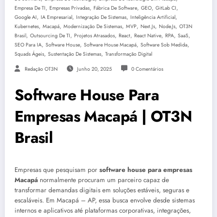
,
,
,
,
,
Empresa De TI
Empresas Privadas
Fábrica De Software
GEO
GitLab CI
,
,
,
,
Google AI
IA Empresarial
Integração De Sistemas
Inteligência Artificial
,
,
,
,
,
,
Kubernetes
Macapá
Modernização De Sistemas
MVP
Next.js
Node.js
OT3N
,
,
,
,
,
,
,
Brasil
Outsourcing De TI
Projetos Atrasados
React
React Native
RPA
SaaS
,
,
,
,
SEO Para IA
Software House
Software House Macapá
Software Sob Medida
,
,
Squads Ágeis
Sustentação De Sistemas
Transformação Digital
Redação OT3N
Junho 20, 2025
0 Comentários
Software House Para
Empresas Macapá | OT3N
Brasil
Empresas que pesquisam por
software house para empresas
Macapá
normalmente procuram um parceiro capaz de
transformar demandas digitais em soluções estáveis, seguras e
escaláveis. Em Macapá – AP, essa busca envolve desde sistemas
internos e aplicativos até plataformas corporativas, integrações,