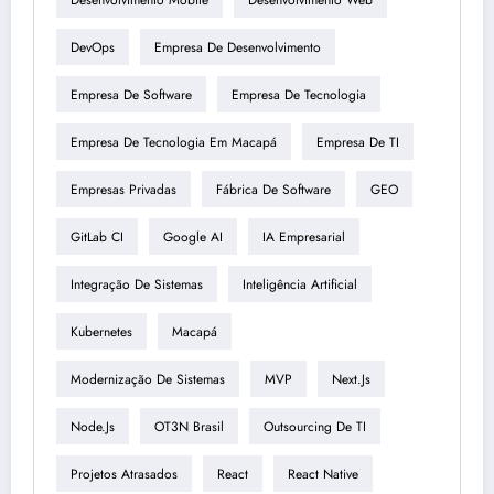
DevOps
Empresa De Desenvolvimento
Empresa De Software
Empresa De Tecnologia
Empresa De Tecnologia Em Macapá
Empresa De TI
Empresas Privadas
Fábrica De Software
GEO
GitLab CI
Google AI
IA Empresarial
Integração De Sistemas
Inteligência Artificial
Kubernetes
Macapá
Modernização De Sistemas
MVP
Next.js
Node.js
OT3N Brasil
Outsourcing De TI
Projetos Atrasados
React
React Native