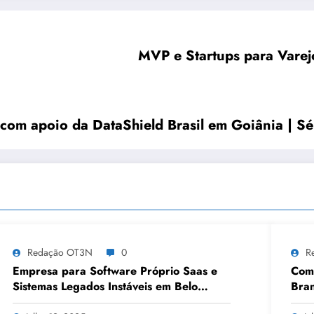
MVP e Startups para Varej
 com apoio da DataShield Brasil em Goiânia | S
Redação OT3N
0
R
Empresa para Software Próprio Saas e
Como
Sistemas Legados Instáveis em Belo
Bran
Horizonte | OT3N Brasil – Guia 3449