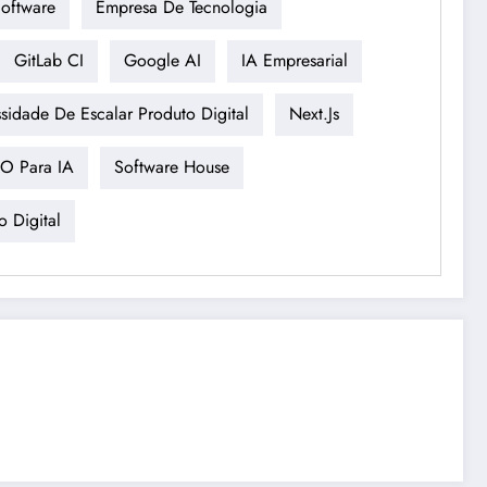
oftware
Empresa De Tecnologia
GitLab CI
Google AI
IA Empresarial
sidade De Escalar Produto Digital
Next.js
O Para IA
Software House
o Digital