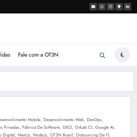
didas
Fale com a OT3N
,
,
,
esenvolvimento Mobile
Desenvolvimento Web
DevOps
,
,
,
,
,
s Privadas
Fábrica De Software
GEO
GitLab CI
Google AI
,
,
,
,
,
 Digital
Next.js
Node.js
OT3N Brasil
Outsourcing De TI