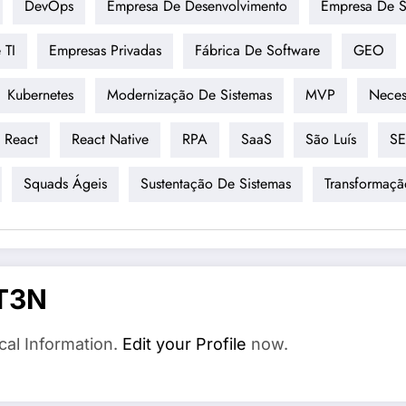
DevOps
Empresa De Desenvolvimento
Empresa De S
 TI
Empresas Privadas
Fábrica De Software
GEO
Kubernetes
Modernização De Sistemas
MVP
Neces
React
React Native
RPA
SaaS
São Luís
SE
Squads Ágeis
Sustentação De Sistemas
Transformaçã
T3N
cal Information.
Edit your Profile
now.