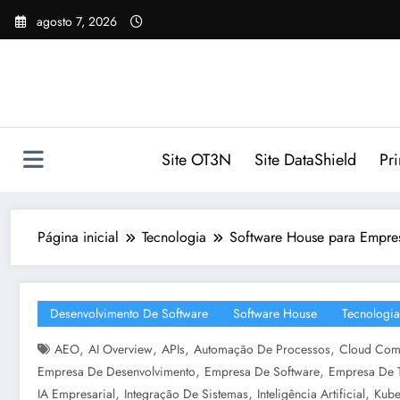
Pular
agosto 7, 2026
para
o
conteúdo
Site OT3N
Site DataShield
Pr
Página inicial
Tecnologia
Software House para Empres
Desenvolvimento De Software
Software House
Tecnologia
,
,
,
,
AEO
AI Overview
APIs
Automação De Processos
Cloud Com
,
,
Empresa De Desenvolvimento
Empresa De Software
Empresa De 
,
,
,
IA Empresarial
Integração De Sistemas
Inteligência Artificial
Kube