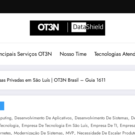
incipais Serviços OT3N
Nosso Time
Tecnologias Aten
as Privadas em São Luís | OT3N Brasil – Guia 1611
,
,
,
puting
Desenvolvimento De Aplicativos
Desenvolvimento De Sistemas
D
,
,
,
Tecnologia
Empresa De Tecnologia Em São Luís
Empresa De TI
Empresa
,
,
,
rnetes
Modernização De Sistemas
MVP
Necessidade De Escalar Produto