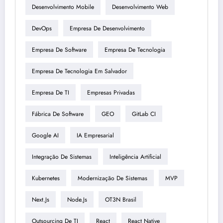
Desenvolvimento Mobile
Desenvolvimento Web
DevOps
Empresa De Desenvolvimento
Empresa De Software
Empresa De Tecnologia
Empresa De Tecnologia Em Salvador
Empresa De TI
Empresas Privadas
Fábrica De Software
GEO
GitLab CI
Google AI
IA Empresarial
Integração De Sistemas
Inteligência Artificial
Kubernetes
Modernização De Sistemas
MVP
Next.js
Node.js
OT3N Brasil
Outsourcing De TI
React
React Native