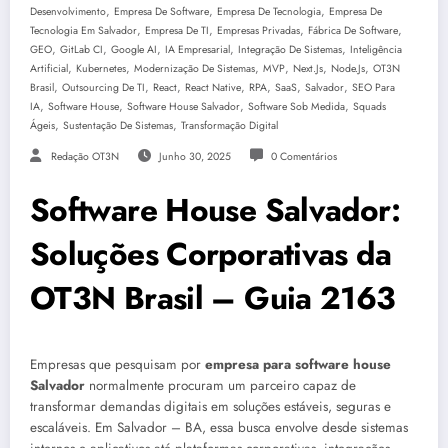
,
,
,
Desenvolvimento
Empresa De Software
Empresa De Tecnologia
Empresa De
,
,
,
,
Tecnologia Em Salvador
Empresa De TI
Empresas Privadas
Fábrica De Software
,
,
,
,
,
GEO
GitLab CI
Google AI
IA Empresarial
Integração De Sistemas
Inteligência
,
,
,
,
,
,
Artificial
Kubernetes
Modernização De Sistemas
MVP
Next.js
Node.js
OT3N
,
,
,
,
,
,
,
Brasil
Outsourcing De TI
React
React Native
RPA
SaaS
Salvador
SEO Para
,
,
,
,
IA
Software House
Software House Salvador
Software Sob Medida
Squads
,
,
Ágeis
Sustentação De Sistemas
Transformação Digital
Redação OT3N
Junho 30, 2025
0 Comentários
Software House Salvador:
Soluções Corporativas da
OT3N Brasil – Guia 2163
Empresas que pesquisam por
empresa para software house
Salvador
normalmente procuram um parceiro capaz de
transformar demandas digitais em soluções estáveis, seguras e
escaláveis. Em Salvador – BA, essa busca envolve desde sistemas