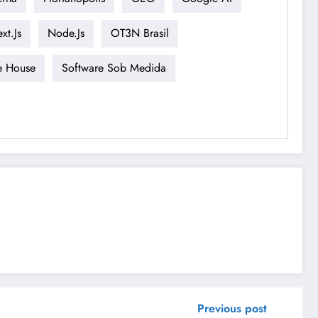
xt.js
Node.js
OT3N Brasil
e House
Software Sob Medida
Previous post