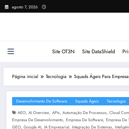
Pular
agosto 7, 2026
para
o
conteúdo
Site OT3N
Site DataShield
Pr
Página inicial
Tecnologia
Squads Ágeis Para Empresas
Desenvolvimento De Software
Squads Ágeis
Tecnologia
,
,
,
,
AEO
AI Overview
APIs
Automação De Processos
Cloud Com
,
,
Empresa De Desenvolvimento
Empresa De Software
Empresa De 
,
,
,
,
GEO
Google AI
IA Empresarial
Integração De Sistemas
Inteligên