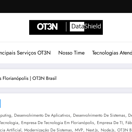
incipais Serviços OT3N
Nosso Time
Tecnologias Aten
 Florianópolis | OT3N Brasil
,
,
,
puting
Desenvolvimento De Aplicativos
Desenvolvimento De Sistemas
D
,
,
,
Tecnologia
Empresa De Tecnologia Em Florianópolis
Empresa De TI
Fáb
,
,
,
,
,
cia Artificial
Modernização De Sistemas
MVP
Next.js
Node.js
OT3N Br