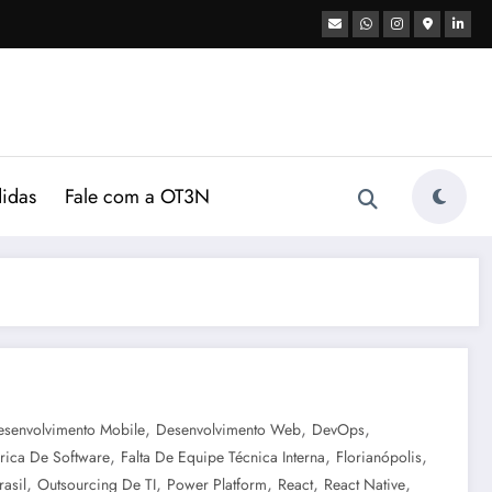
didas
Fale com a OT3N
,
,
,
esenvolvimento Mobile
Desenvolvimento Web
DevOps
,
,
,
rica De Software
Falta De Equipe Técnica Interna
Florianópolis
,
,
,
,
,
asil
Outsourcing De TI
Power Platform
React
React Native