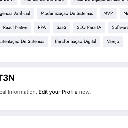
igência Artificial
Modernização De Sistemas
MVP
Ne
React Native
RPA
SaaS
SEO Para IA
Softwar
ustentação De Sistemas
Transformação Digital
Varejo
T3N
cal Information.
Edit your Profile
now.