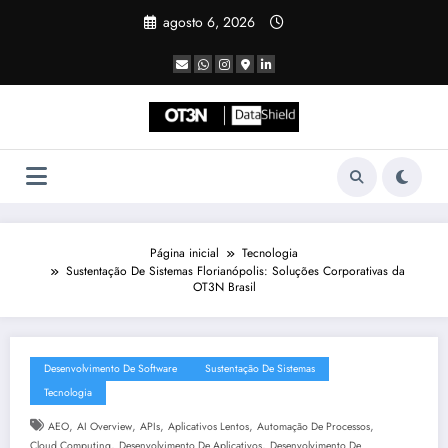
Pular
agosto 6, 2026
para
o
conteúdo
Página inicial
Tecnologia
Sustentação De Sistemas Florianópolis: Soluções Corporativas da
OT3N Brasil
Desenvolvimento De Software
Sustentação De Sistemas
Tecnologia
,
,
,
,
,
AEO
AI Overview
APIs
Aplicativos Lentos
Automação De Processos
,
,
Cloud Computing
Desenvolvimento De Aplicativos
Desenvolvimento De