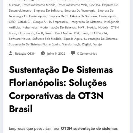
,
,
,
,
Sistemas
Desenvolvimento Mobile
Desenvolvimento Web
DevOps
Empresa De
,
,
,
Desenvolvimento
Empresa De Software
Empresa De Tecnologia
Empresa De
,
,
,
,
Tecnologia Em Florianópolis
Empresa De TI
Fábrica De Software
Florianópolis
,
,
,
,
,
GEO
GitLab CI
Google AI
IA Empresarial
Integração De Sistemas
Inteligência
,
,
,
,
,
,
Artificial
Kubernetes
Modernização De Sistemas
MVP
Next.js
Node.js
OT3N
,
,
,
,
,
,
,
Brasil
Outsourcing De TI
React
React Native
RPA
SaaS
SEO Para IA
,
,
,
,
Software House
Software Sob Medida
Squads Ágeis
Sustentação De Sistemas
,
,
Sustentação De Sistemas Florianópolis
Transformação Digital
Varejo
Redação OT3N
Julho 9, 2025
0 Comentários
Sustentação De Sistemas
Florianópolis: Soluções
Corporativas da OT3N
Brasil
Empresas que pesquisam por
OT3N sustentação de sistemas