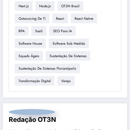
Next.js
Node.js
OT3N Brasil
Outsourcing De TI
React
React Native
RPA
SaaS
SEO Para IA
Software House
Software Sob Medida
Squads Ágeis
Sustentação De Sistemas
Sustentação De Sistemas Florianópolis
Transformação Digital
Varejo
Redação OT3N