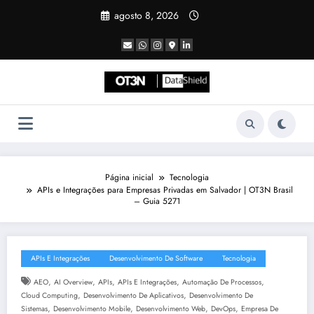
Pular
agosto 8, 2026
para
o
conteúdo
Página inicial
Tecnologia
APIs e Integrações para Empresas Privadas em Salvador | OT3N Brasil
– Guia 5271
APIs E Integrações
Desenvolvimento De Software
Tecnologia
,
,
,
,
,
AEO
AI Overview
APIs
APIs E Integrações
Automação De Processos
,
,
Cloud Computing
Desenvolvimento De Aplicativos
Desenvolvimento De
,
,
,
,
Sistemas
Desenvolvimento Mobile
Desenvolvimento Web
DevOps
Empresa De