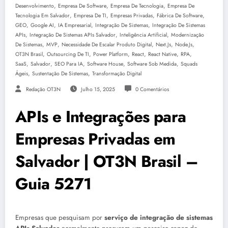
,
,
,
Desenvolvimento
Empresa De Software
Empresa De Tecnologia
Empresa De
,
,
,
,
Tecnologia Em Salvador
Empresa De TI
Empresas Privadas
Fábrica De Software
,
,
,
,
GEO
Google AI
IA Empresarial
Integração De Sistemas
Integração De Sistemas
,
,
,
APIs
Integração De Sistemas APIs Salvador
Inteligência Artificial
Modernização
,
,
,
,
,
De Sistemas
MVP
Necessidade De Escalar Produto Digital
Next.js
Node.js
,
,
,
,
,
,
OT3N Brasil
Outsourcing De TI
Power Platform
React
React Native
RPA
,
,
,
,
,
SaaS
Salvador
SEO Para IA
Software House
Software Sob Medida
Squads
,
,
Ágeis
Sustentação De Sistemas
Transformação Digital
Redação OT3N
Julho 15, 2025
0 Comentários
APIs e Integrações para
Empresas Privadas em
Salvador | OT3N Brasil –
Guia 5271
Empresas que pesquisam por
serviço de integração de sistemas