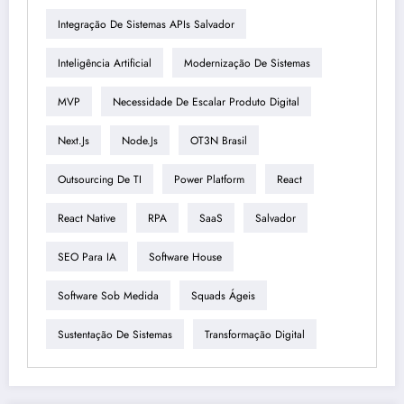
Integração De Sistemas APIs Salvador
Inteligência Artificial
Modernização De Sistemas
MVP
Necessidade De Escalar Produto Digital
Next.js
Node.js
OT3N Brasil
Outsourcing De TI
Power Platform
React
React Native
RPA
SaaS
Salvador
SEO Para IA
Software House
Software Sob Medida
Squads Ágeis
Sustentação De Sistemas
Transformação Digital