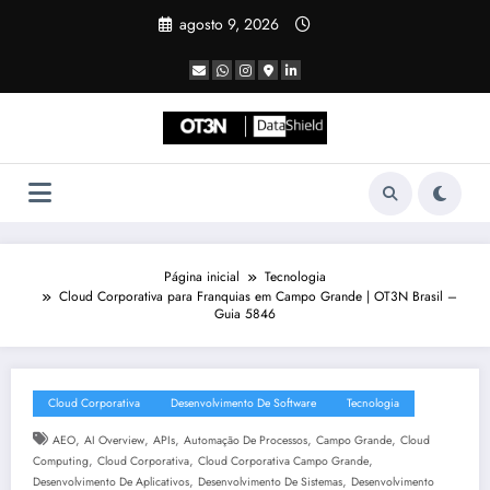
Pular
agosto 9, 2026
para
o
conteúdo
Página inicial
Tecnologia
Cloud Corporativa para Franquias em Campo Grande | OT3N Brasil –
Guia 5846
Cloud Corporativa
Desenvolvimento De Software
Tecnologia
,
,
,
,
,
AEO
AI Overview
APIs
Automação De Processos
Campo Grande
Cloud
,
,
,
Computing
Cloud Corporativa
Cloud Corporativa Campo Grande
,
,
Desenvolvimento De Aplicativos
Desenvolvimento De Sistemas
Desenvolvimento