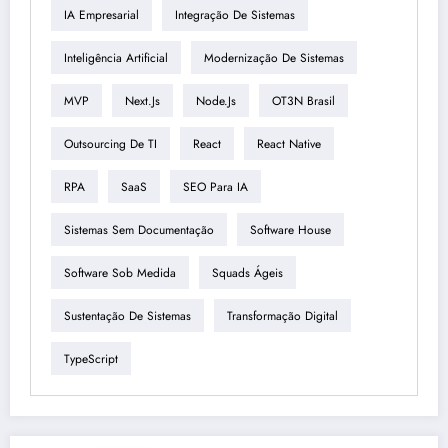
IA Empresarial
Integração De Sistemas
Inteligência Artificial
Modernização De Sistemas
MVP
Next.js
Node.js
OT3N Brasil
Outsourcing De TI
React
React Native
RPA
SaaS
SEO Para IA
Sistemas Sem Documentação
Software House
Software Sob Medida
Squads Ágeis
Sustentação De Sistemas
Transformação Digital
TypeScript