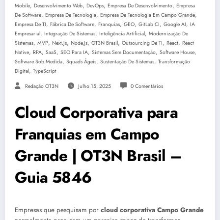
,
,
,
,
Mobile
Desenvolvimento Web
DevOps
Empresa De Desenvolvimento
Empresa
,
,
,
De Software
Empresa De Tecnologia
Empresa De Tecnologia Em Campo Grande
,
,
,
,
,
,
Empresa De TI
Fábrica De Software
Franquias
GEO
GitLab CI
Google AI
IA
,
,
,
Empresarial
Integração De Sistemas
Inteligência Artificial
Modernização De
,
,
,
,
,
,
,
Sistemas
MVP
Next.js
Node.js
OT3N Brasil
Outsourcing De TI
React
React
,
,
,
,
,
,
Native
RPA
SaaS
SEO Para IA
Sistemas Sem Documentação
Software House
,
,
,
Software Sob Medida
Squads Ágeis
Sustentação De Sistemas
Transformação
,
Digital
TypeScript
Redação OT3N
Julho 15, 2025
0 Comentários
Cloud Corporativa para
Franquias em Campo
Grande | OT3N Brasil –
Guia 5846
Empresas que pesquisam por
cloud corporativa Campo Grande