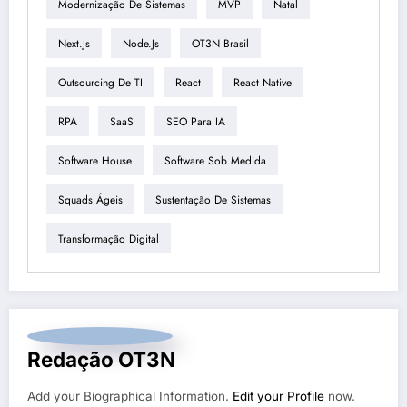
Modernização De Sistemas
MVP
Natal
Next.js
Node.js
OT3N Brasil
Outsourcing De TI
React
React Native
RPA
SaaS
SEO Para IA
Software House
Software Sob Medida
Squads Ágeis
Sustentação De Sistemas
Transformação Digital
Redação OT3N
Add your Biographical Information.
Edit your Profile
now.