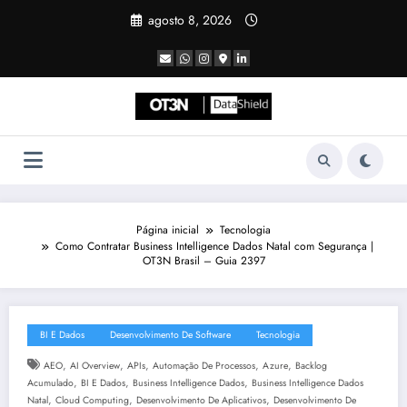
Pular
agosto 8, 2026
para
o
conteúdo
Página inicial
Tecnologia
Como Contratar Business Intelligence Dados Natal com Segurança |
OT3N Brasil – Guia 2397
BI E Dados
Desenvolvimento De Software
Tecnologia
,
,
,
,
,
AEO
AI Overview
APIs
Automação De Processos
Azure
Backlog
,
,
,
Acumulado
BI E Dados
Business Intelligence Dados
Business Intelligence Dados
,
,
,
Natal
Cloud Computing
Desenvolvimento De Aplicativos
Desenvolvimento De