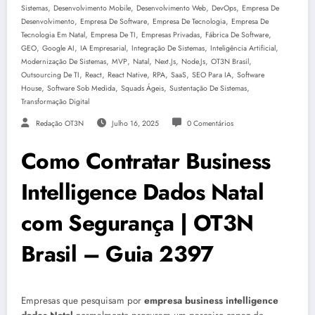
,
,
,
,
Sistemas
Desenvolvimento Mobile
Desenvolvimento Web
DevOps
Empresa De
,
,
,
Desenvolvimento
Empresa De Software
Empresa De Tecnologia
Empresa De
,
,
,
,
Tecnologia Em Natal
Empresa De TI
Empresas Privadas
Fábrica De Software
,
,
,
,
,
GEO
Google AI
IA Empresarial
Integração De Sistemas
Inteligência Artificial
,
,
,
,
,
,
Modernização De Sistemas
MVP
Natal
Next.js
Node.js
OT3N Brasil
,
,
,
,
,
,
Outsourcing De TI
React
React Native
RPA
SaaS
SEO Para IA
Software
,
,
,
,
House
Software Sob Medida
Squads Ágeis
Sustentação De Sistemas
Transformação Digital
Redação OT3N
Julho 16, 2025
0 Comentários
Como Contratar Business
Intelligence Dados Natal
com Segurança | OT3N
Brasil – Guia 2397
Empresas que pesquisam por
empresa business intelligence