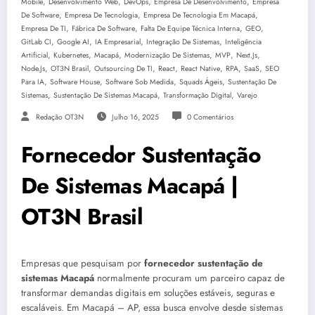
,
,
,
,
Mobile
Desenvolvimento Web
DevOps
Empresa De Desenvolvimento
Empresa
,
,
,
De Software
Empresa De Tecnologia
Empresa De Tecnologia Em Macapá
,
,
,
,
Empresa De TI
Fábrica De Software
Falta De Equipe Técnica Interna
GEO
,
,
,
,
GitLab CI
Google AI
IA Empresarial
Integração De Sistemas
Inteligência
,
,
,
,
,
,
Artificial
Kubernetes
Macapá
Modernização De Sistemas
MVP
Next.js
,
,
,
,
,
,
,
Node.js
OT3N Brasil
Outsourcing De TI
React
React Native
RPA
SaaS
SEO
,
,
,
,
Para IA
Software House
Software Sob Medida
Squads Ágeis
Sustentação De
,
,
,
Sistemas
Sustentação De Sistemas Macapá
Transformação Digital
Varejo
Redação OT3N
Julho 16, 2025
0 Comentários
Fornecedor Sustentação
De Sistemas Macapá |
OT3N Brasil
Empresas que pesquisam por
fornecedor sustentação de
sistemas Macapá
normalmente procuram um parceiro capaz de
transformar demandas digitais em soluções estáveis, seguras e
escaláveis. Em Macapá – AP, essa busca envolve desde sistemas