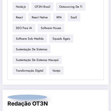
Node.js
OT3N Brasil
Outsourcing De TI
React
React Native
RPA
SaaS
SEO Para IA
Software House
Software Sob Medida
Squads Ágeis
Sustentação De Sistemas
Sustentação De Sistemas Macapá
Transformação Digital
Varejo
Redação OT3N