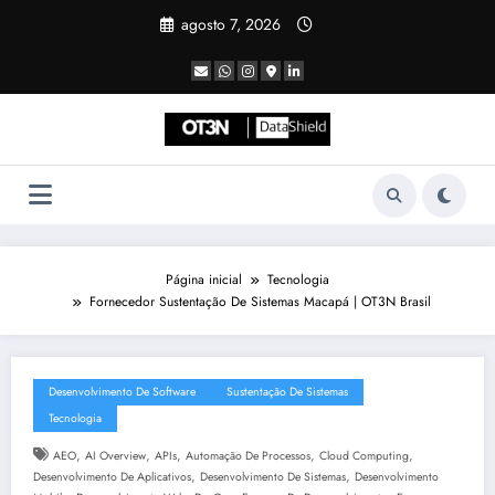
Pular
agosto 7, 2026
para
o
conteúdo
Página inicial
Tecnologia
Fornecedor Sustentação De Sistemas Macapá | OT3N Brasil
Desenvolvimento De Software
Sustentação De Sistemas
Tecnologia
,
,
,
,
,
AEO
AI Overview
APIs
Automação De Processos
Cloud Computing
,
,
Desenvolvimento De Aplicativos
Desenvolvimento De Sistemas
Desenvolvimento