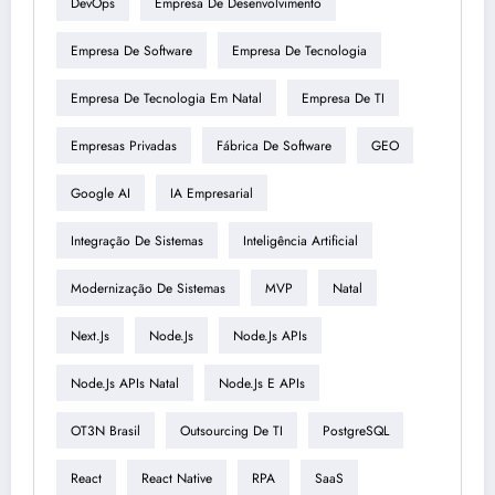
DevOps
Empresa De Desenvolvimento
Empresa De Software
Empresa De Tecnologia
Empresa De Tecnologia Em Natal
Empresa De TI
Empresas Privadas
Fábrica De Software
GEO
Google AI
IA Empresarial
Integração De Sistemas
Inteligência Artificial
Modernização De Sistemas
MVP
Natal
Next.js
Node.js
Node.js APIs
Node.js APIs Natal
Node.js E APIs
OT3N Brasil
Outsourcing De TI
PostgreSQL
React
React Native
RPA
SaaS