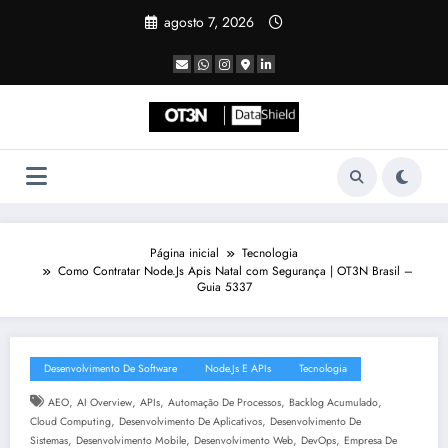
Pular
agosto 7, 2026
para
o
conteúdo
Página inicial
Tecnologia
Como Contratar Node.Js Apis Natal com Segurança | OT3N Brasil –
Guia 5337
Desenvolvimento De Software
Node.js E APIs
Tecnologia
,
,
,
,
,
AEO
AI Overview
APIs
Automação De Processos
Backlog Acumulado
,
,
Cloud Computing
Desenvolvimento De Aplicativos
Desenvolvimento De
,
,
,
,
Sistemas
Desenvolvimento Mobile
Desenvolvimento Web
DevOps
Empresa De