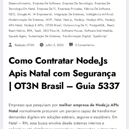
,
,
,
Desenvolvimento
Empresa De Software
Empresa De Tecnologia
Empresa De
,
,
,
,
Tecnologia Em Natal
Empresa De TI
Empresas Privadas
Fábrica De Software
,
,
,
,
,
GEO
Google AI
IA Empresarial
Integração De Sistemas
Inteligência Artificial
,
,
,
,
,
,
Modernização De Sistemas
MVP
Natal
Next.js
Node.js
Node.js APIs
Node.js
,
,
,
,
,
,
APIs Natal
Node.js E APIs
OT3N Brasil
Outsourcing De TI
PostgreSQL
React
,
,
,
,
,
,
React Native
RPA
SaaS
SEO Para IA
Software House
Software Sob Medida
,
,
,
Squads Ágeis
Sustentação De Sistemas
Transformação Digital
TypeScript
Redação OT3N
Julho 5, 2025
0 Comentários
Como Contratar Node.Js
Apis Natal com Segurança
| OT3N Brasil – Guia 5337
Empresas que pesquisam por
melhor empresa de Node.js APIs
Natal
normalmente procuram um parceiro capaz de transformar
demandas digitais em soluções estáveis, seguras e escaláveis. Em
Natal – RN, essa busca envolve desde sistemas internos e