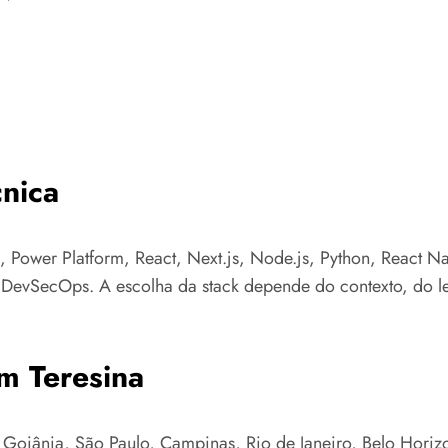
nica
 Power Platform, React, Next.js, Node.js, Python, React N
e DevSecOps. A escolha da stack depende do contexto, do l
m Teresina
Goiânia, São Paulo, Campinas, Rio de Janeiro, Belo Horizont