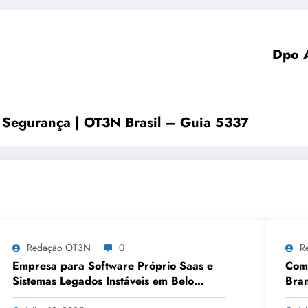
Dpo A
 Segurança | OT3N Brasil – Guia 5337
Redação OT3N
0
R
Empresa para Software Próprio Saas e
Como
Sistemas Legados Instáveis em Belo
Bran
Horizonte | OT3N Brasil – Guia 3449