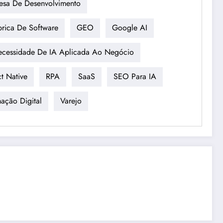
esa De Desenvolvimento
brica De Software
GEO
Google AI
cessidade De IA Aplicada Ao Negócio
t Native
RPA
SaaS
SEO Para IA
mação Digital
Varejo