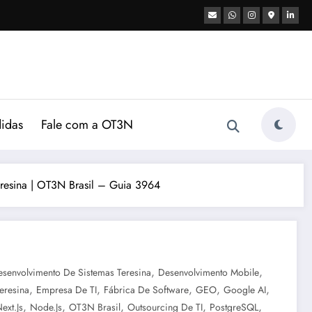
didas
Fale com a OT3N
resina | OT3N Brasil – Guia 3964
,
,
senvolvimento De Sistemas Teresina
Desenvolvimento Mobile
,
,
,
,
,
eresina
Empresa De TI
Fábrica De Software
GEO
Google AI
,
,
,
,
,
ext.js
Node.js
OT3N Brasil
Outsourcing De TI
PostgreSQL