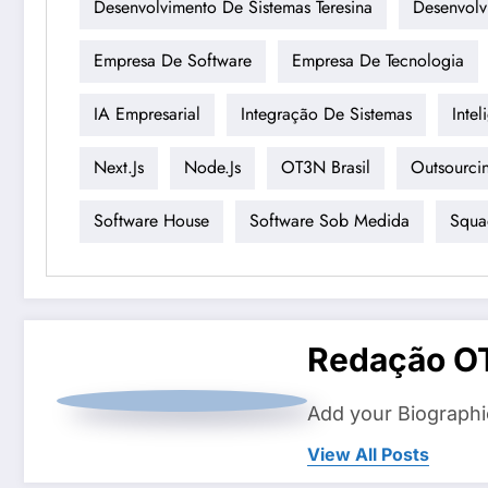
Desenvolvimento De Sistemas Teresina
Desenvolv
Empresa De Software
Empresa De Tecnologia
IA Empresarial
Integração De Sistemas
Intel
Next.js
Node.js
OT3N Brasil
Outsourci
Software House
Software Sob Medida
Squa
Redação O
Add your Biographi
View All Posts