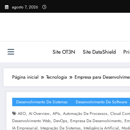
Pular
agosto 7, 2026
para
o
conteúdo
Site OT3N
Site DataShield
Pr
Página inicial
Tecnologia
Empresa para Desenvolvime
Desenvolvimento De Sistemas
Desenvolvimento De Software
,
,
,
,
AEO
AI Overview
APIs
Automação De Processos
Cloud Com
,
,
,
Desenvolvimento Web
DevOps
Empresa De Desenvolvimento
Em
,
,
,
IA Empresarial
Integração De Sistemas
Inteligência Artificial
Mode