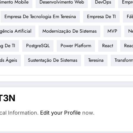
imento Mobile
Desenvolvimento Web
DevOps
Empr
Empresa De Tecnologia Em Teresina
Empresa De TI
Fá
igência Artificial
Modernização De Sistemas
MVP
Ne
ng De TI
PostgreSQL
Power Platform
React
Reac
ds Ágeis
Sustentação De Sistemas
Teresina
Transfor
T3N
cal Information.
Edit your Profile
now.