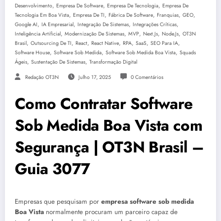
,
,
,
Desenvolvimento
Empresa De Software
Empresa De Tecnologia
Empresa De
,
,
,
,
,
Tecnologia Em Boa Vista
Empresa De TI
Fábrica De Software
Franquias
GEO
,
,
,
,
Google AI
IA Empresarial
Integração De Sistemas
Integrações Críticas
,
,
,
,
,
Inteligência Artificial
Modernização De Sistemas
MVP
Next.js
Node.js
OT3N
,
,
,
,
,
,
,
Brasil
Outsourcing De TI
React
React Native
RPA
SaaS
SEO Para IA
,
,
,
Software House
Software Sob Medida
Software Sob Medida Boa Vista
Squads
,
,
Ágeis
Sustentação De Sistemas
Transformação Digital
Redação OT3N
Julho 17, 2025
0 Comentários
Como Contratar Software
Sob Medida Boa Vista com
Segurança | OT3N Brasil –
Guia 3077
Empresas que pesquisam por
empresa software sob medida
Boa Vista
normalmente procuram um parceiro capaz de