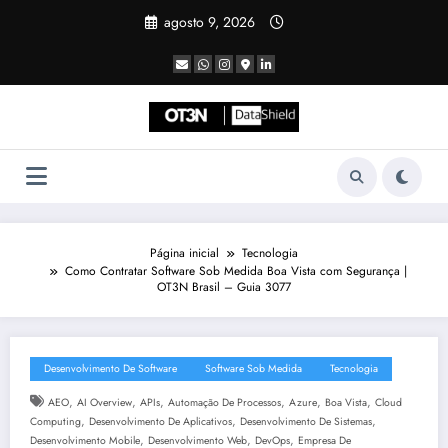
Pular
agosto 9, 2026
para
o
conteúdo
Página inicial
Tecnologia
Como Contratar Software Sob Medida Boa Vista com Segurança |
OT3N Brasil – Guia 3077
Desenvolvimento De Software
Software Sob Medida
Tecnologia
,
,
,
,
,
,
AEO
AI Overview
APIs
Automação De Processos
Azure
Boa Vista
Cloud
,
,
,
Computing
Desenvolvimento De Aplicativos
Desenvolvimento De Sistemas
,
,
,
Desenvolvimento Mobile
Desenvolvimento Web
DevOps
Empresa De