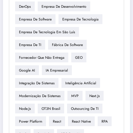
DevOps
Empresa De Desenvolvimento
Empresa De Software
Empresa De Tecnologia
Empresa De Tecnologia Em São Luís
Empresa De TI
Fábrica De Software
Fornecedor Que Não Entrega
GEO
Google AI
IA Empresarial
Integração De Sistemas
Inteligência Artificial
Modernização De Sistemas
MVP
Next.js
Node.js
OT3N Brasil
Outsourcing De TI
Power Platform
React
React Native
RPA