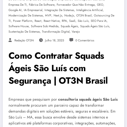
,
,
,
,
Empresa De TI
Fábrica De Software
Fornecedor Que Não Entrega
GEO
,
,
,
,
Google AI
IA Empresarial
Integração De Sistemas
Inteligência Artificial
,
,
,
,
,
Modernização De Sistemas
MVP
Next.js
Node.js
OT3N Brasil
Outsourcing De
,
,
,
,
,
,
,
,
TI
Power Platform
React
React Native
RPA
SaaS
São Luís
SEO Para IA
,
,
,
,
Software House
Software Sob Medida
Squads Ágeis
Squads Ágeis São Luís
,
,
Sustentação De Sistemas
Transformação Digital
Varejo
Redação OT3N
Julho 18, 2025
0 Comentários
Como Contratar Squads
Ágeis São Luís com
Segurança | OT3N Brasil
Empresas que pesquisam por
consultoria squads ágeis São Luís
normalmente procuram um parceiro capaz de transformar
demandas digitais em soluções estáveis, seguras e escaláveis. Em
São Luís – MA, essa busca envolve desde sistemas internos e
aplicativos até plataformas corporativas, integrações, automações,