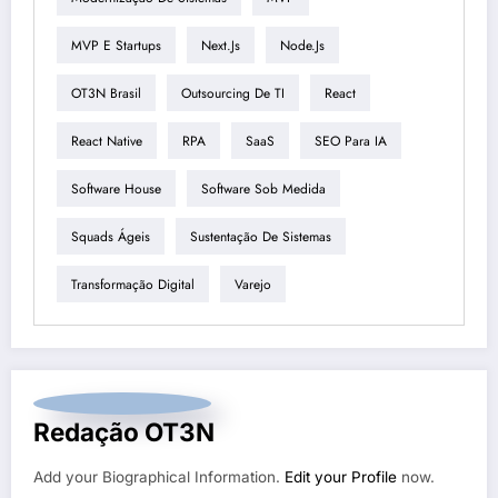
MVP E Startups
Next.js
Node.js
OT3N Brasil
Outsourcing De TI
React
React Native
RPA
SaaS
SEO Para IA
Software House
Software Sob Medida
Squads Ágeis
Sustentação De Sistemas
Transformação Digital
Varejo
Redação OT3N
Add your Biographical Information.
Edit your Profile
now.