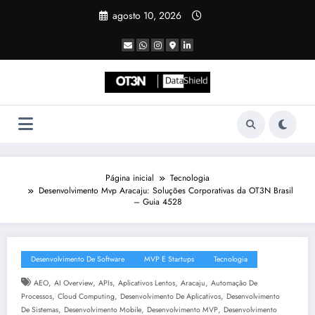
Pular
agosto 10, 2026
para
o
conteúdo
Página inicial
Tecnologia
Desenvolvimento Mvp Aracaju: Soluções Corporativas da OT3N Brasil
– Guia 4528
Desenvolvimento De Software
MVP E Startups
Tecnologia
,
,
,
,
,
AEO
AI Overview
APIs
Aplicativos Lentos
Aracaju
Automação De
,
,
,
Processos
Cloud Computing
Desenvolvimento De Aplicativos
Desenvolvimento
,
,
,
De Sistemas
Desenvolvimento Mobile
Desenvolvimento MVP
Desenvolvimento