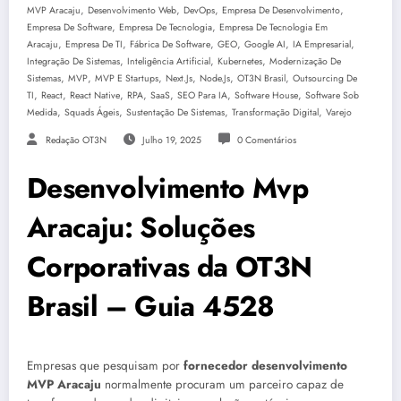
,
,
,
,
MVP Aracaju
Desenvolvimento Web
DevOps
Empresa De Desenvolvimento
,
,
Empresa De Software
Empresa De Tecnologia
Empresa De Tecnologia Em
,
,
,
,
,
,
Aracaju
Empresa De TI
Fábrica De Software
GEO
Google AI
IA Empresarial
,
,
,
Integração De Sistemas
Inteligência Artificial
Kubernetes
Modernização De
,
,
,
,
,
,
Sistemas
MVP
MVP E Startups
Next.js
Node.js
OT3N Brasil
Outsourcing De
,
,
,
,
,
,
,
TI
React
React Native
RPA
SaaS
SEO Para IA
Software House
Software Sob
,
,
,
,
Medida
Squads Ágeis
Sustentação De Sistemas
Transformação Digital
Varejo
Redação OT3N
Julho 19, 2025
0 Comentários
Desenvolvimento Mvp
Aracaju: Soluções
Corporativas da OT3N
Brasil – Guia 4528
Empresas que pesquisam por
fornecedor desenvolvimento
MVP Aracaju
normalmente procuram um parceiro capaz de