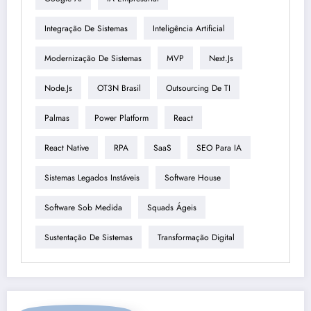
Integração De Sistemas
Inteligência Artificial
Modernização De Sistemas
MVP
Next.js
Node.js
OT3N Brasil
Outsourcing De TI
Palmas
Power Platform
React
React Native
RPA
SaaS
SEO Para IA
Sistemas Legados Instáveis
Software House
Software Sob Medida
Squads Ágeis
Sustentação De Sistemas
Transformação Digital