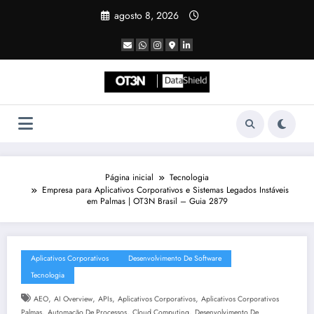
Pular
agosto 8, 2026
para
o
conteúdo
Página inicial
Tecnologia
Empresa para Aplicativos Corporativos e Sistemas Legados Instáveis
em Palmas | OT3N Brasil – Guia 2879
Aplicativos Corporativos
Desenvolvimento De Software
Tecnologia
,
,
,
,
AEO
AI Overview
APIs
Aplicativos Corporativos
Aplicativos Corporativos
,
,
,
Palmas
Automação De Processos
Cloud Computing
Desenvolvimento De