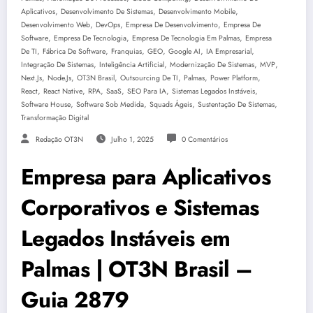
,
,
,
Aplicativos
Desenvolvimento De Sistemas
Desenvolvimento Mobile
,
,
,
Desenvolvimento Web
DevOps
Empresa De Desenvolvimento
Empresa De
,
,
,
Software
Empresa De Tecnologia
Empresa De Tecnologia Em Palmas
Empresa
,
,
,
,
,
,
De TI
Fábrica De Software
Franquias
GEO
Google AI
IA Empresarial
,
,
,
,
Integração De Sistemas
Inteligência Artificial
Modernização De Sistemas
MVP
,
,
,
,
,
,
Next.js
Node.js
OT3N Brasil
Outsourcing De TI
Palmas
Power Platform
,
,
,
,
,
,
React
React Native
RPA
SaaS
SEO Para IA
Sistemas Legados Instáveis
,
,
,
,
Software House
Software Sob Medida
Squads Ágeis
Sustentação De Sistemas
Transformação Digital
Redação OT3N
Julho 1, 2025
0 Comentários
Empresa para Aplicativos
Corporativos e Sistemas
Legados Instáveis em
Palmas | OT3N Brasil –
Guia 2879