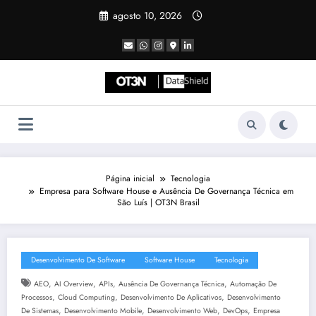
Pular
agosto 10, 2026
para
o
conteúdo
Página inicial
Tecnologia
Empresa para Software House e Ausência De Governança Técnica em
São Luís | OT3N Brasil
Desenvolvimento De Software
Software House
Tecnologia
,
,
,
,
AEO
AI Overview
APIs
Ausência De Governança Técnica
Automação De
,
,
,
Processos
Cloud Computing
Desenvolvimento De Aplicativos
Desenvolvimento
,
,
,
,
De Sistemas
Desenvolvimento Mobile
Desenvolvimento Web
DevOps
Empresa