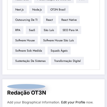
Next.js
Node.js
OT3N Brasil
Outsourcing De TI
React
React Native
RPA
SaaS
São Luís
SEO Para IA
Software House
Software House São Luís
Software Sob Medida
Squads Ágeis
Sustentação De Sistemas
Transformação Digital
Redação OT3N
Add your Biographical Information.
Edit your Profile
now.