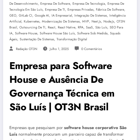
,
,
,
De Desenvolvimento
Empresa De Software
Empresa De Tecnologia
Empresa De
,
,
,
,
Tecnologia Em São Luís
Empresa De TI
Empresas Privadas
Fábrica De Software
,
,
,
,
,
GEO
GitLab CI
Google AI
IA Empresarial
Integração De Sistemas
Inteligência
,
,
,
,
,
,
Artificial
Kubernetes
Modernização De Sistemas
MVP
Next.js
Node.js
OT3N
,
,
,
,
,
,
,
Brasil
Outsourcing De TI
React
React Native
RPA
SaaS
São Luís
SEO Para
,
,
,
,
IA
Software House
Software House São Luís
Software Sob Medida
Squads
,
,
Ágeis
Sustentação De Sistemas
Transformação Digital
Redação OT3N
Julho 1, 2025
0 Comentários
Empresa para Software
House e Ausência De
Governança Técnica em
São Luís | OT3N Brasil
Empresas que pesquisam por
software house corporativo São
Luís
normalmente procuram um parceiro capaz de transformar