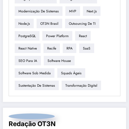
Modernização De Sistemas
MVP
Next.js
Node.js
OT3N Brasil
Outsourcing De TI
PostgreSQL
Power Platform
React
React Native
Recife
RPA
SaaS
SEO Para IA
Software House
Software Sob Medida
Squads Ágeis
Sustentação De Sistemas
Transformação Digital
Redação OT3N