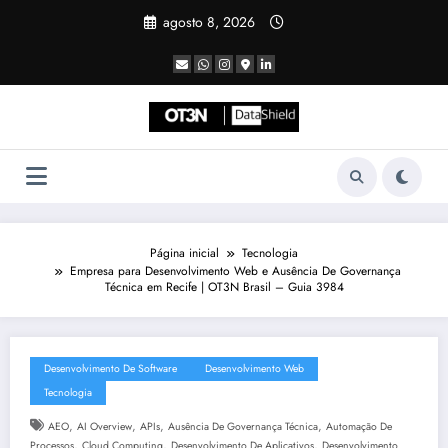
Pular
agosto 8, 2026
para
o
conteúdo
Página inicial
Tecnologia
Empresa para Desenvolvimento Web e Ausência De Governança
Técnica em Recife | OT3N Brasil – Guia 3984
Desenvolvimento De Software
Desenvolvimento Web
Tecnologia
,
,
,
,
AEO
AI Overview
APIs
Ausência De Governança Técnica
Automação De
,
,
,
Processos
Cloud Computing
Desenvolvimento De Aplicativos
Desenvolvimento