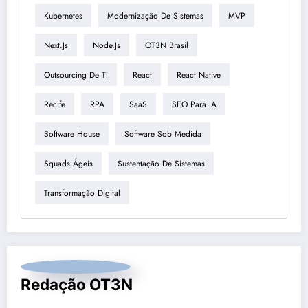
Kubernetes
Modernização De Sistemas
MVP
Next.js
Node.js
OT3N Brasil
Outsourcing De TI
React
React Native
Recife
RPA
SaaS
SEO Para IA
Software House
Software Sob Medida
Squads Ágeis
Sustentação De Sistemas
Transformação Digital
Redação OT3N