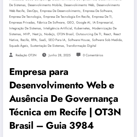
,
,
,
De Sistemas
Desenvolvimento Mobile
Desenvolvimento Web
Desenvolvimento
,
,
,
,
Web Recife
DevOps
Empresa De Desenvolvimento
Empresa De Software
,
,
,
Empresa De Tecnologia
Empresa De Tecnologia Em Recife
Empresa De TI
,
,
,
,
,
Empresas Privadas
Fábrica De Software
GEO
Google AI
IA Empresarial
,
,
,
Integração De Sistemas
Inteligência Artificial
Kubernetes
Modernização De
,
,
,
,
,
,
,
Sistemas
MVP
Next.js
Node.js
OT3N Brasil
Outsourcing De TI
React
React
,
,
,
,
,
,
,
Native
Recife
RPA
SaaS
SEO Para IA
Software House
Software Sob Medida
,
,
Squads Ágeis
Sustentação De Sistemas
Transformação Digital
Redação OT3N
Junho 28, 2025
0 Comentários
Empresa para
Desenvolvimento Web e
Ausência De Governança
Técnica em Recife | OT3N
Brasil – Guia 3984