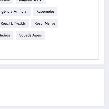
ligência Artificial
Kubernetes
React E Next.js
React Native
Medida
Squads Ágeis