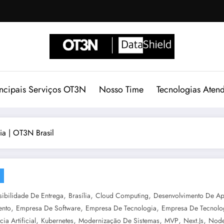
incipais Serviços OT3N
Nosso Time
Tecnologias Aten
ia | OT3N Brasil
,
,
,
sibilidade De Entrega
Brasília
Cloud Computing
Desenvolvimento De Apl
,
,
,
ento
Empresa De Software
Empresa De Tecnologia
Empresa De Tecnolog
,
,
,
,
,
cia Artificial
Kubernetes
Modernização De Sistemas
MVP
Next.js
Node