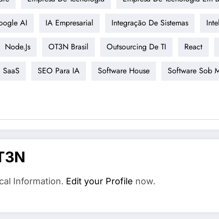
oogle AI
IA Empresarial
Integração De Sistemas
Inte
Node.js
OT3N Brasil
Outsourcing De TI
React
SaaS
SEO Para IA
Software House
Software Sob 
T3N
cal Information.
Edit your Profile
now.