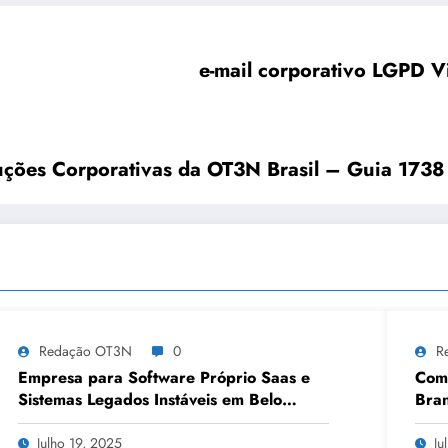
e-mail corporativo LGPD Vi
luções Corporativas da OT3N Brasil – Guia 1738
Redação OT3N
0
R
Empresa para Software Próprio Saas e
Como
Sistemas Legados Instáveis em Belo
Bran
Horizonte | OT3N Brasil – Guia 3449
Julho 19, 2025
Ju