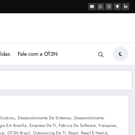
didas
Fale com a OT3N
,
,
icativos
Desenvolvimento De Sistemas
Desenvolvimento
,
,
,
,
ia Em Brasília
Empresa De TI
Fábrica De Software
Franquias
,
,
,
,
,
.js
OT3N Brasil
Outsourcing De TI
React
React E Next.js