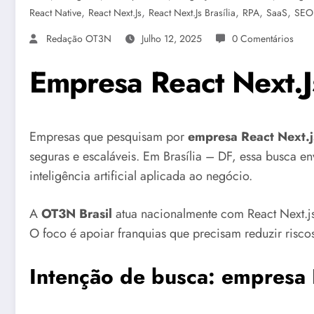
,
,
,
,
,
React Native
React Next.js
React Next.js Brasília
RPA
SaaS
SEO 
Redação OT3N
Julho 12, 2025
0 Comentários
Empresa React Next.Js
Empresas que pesquisam por
empresa React Next.js
seguras e escaláveis. Em Brasília – DF, essa busca en
inteligência artificial aplicada ao negócio.
A
OT3N Brasil
atua nacionalmente com React Next.js
O foco é apoiar franquias que precisam reduzir riscos
Intenção de busca: empresa R