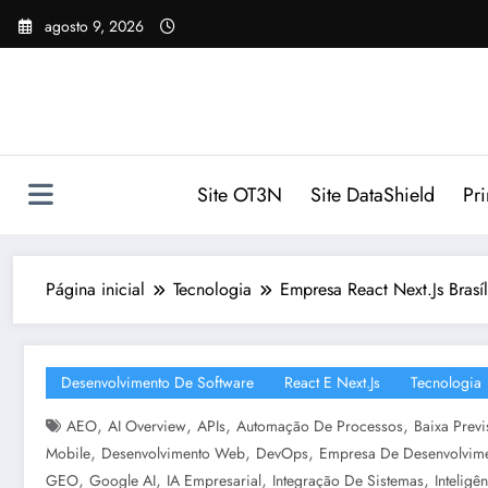
Pular
agosto 9, 2026
para
o
conteúdo
Site OT3N
Site DataShield
Pr
Página inicial
Tecnologia
Empresa React Next.Js Brasíl
Desenvolvimento De Software
React E Next.js
Tecnologia
,
,
,
,
AEO
AI Overview
APIs
Automação De Processos
Baixa Previ
,
,
,
Mobile
Desenvolvimento Web
DevOps
Empresa De Desenvolvim
,
,
,
,
GEO
Google AI
IA Empresarial
Integração De Sistemas
Inteligên