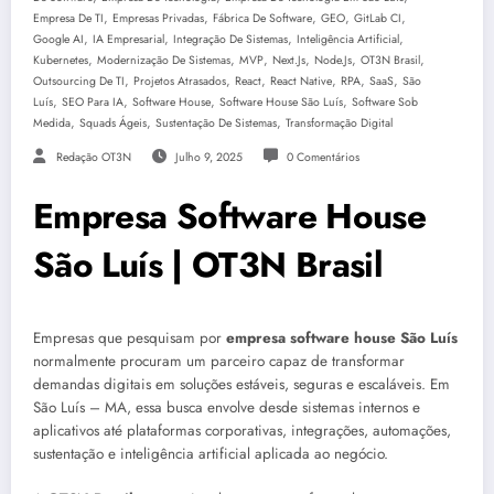
,
,
,
,
,
Empresa De TI
Empresas Privadas
Fábrica De Software
GEO
GitLab CI
,
,
,
,
Google AI
IA Empresarial
Integração De Sistemas
Inteligência Artificial
,
,
,
,
,
,
Kubernetes
Modernização De Sistemas
MVP
Next.js
Node.js
OT3N Brasil
,
,
,
,
,
,
Outsourcing De TI
Projetos Atrasados
React
React Native
RPA
SaaS
São
,
,
,
,
Luís
SEO Para IA
Software House
Software House São Luís
Software Sob
,
,
,
Medida
Squads Ágeis
Sustentação De Sistemas
Transformação Digital
Redação OT3N
Julho 9, 2025
0 Comentários
Empresa Software House
São Luís | OT3N Brasil
Empresas que pesquisam por
empresa software house São Luís
normalmente procuram um parceiro capaz de transformar
demandas digitais em soluções estáveis, seguras e escaláveis. Em
São Luís – MA, essa busca envolve desde sistemas internos e
aplicativos até plataformas corporativas, integrações, automações,
sustentação e inteligência artificial aplicada ao negócio.