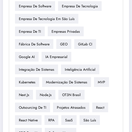
Empresa De Software
Empresa De Tecnologia
Empresa De Tecnologia Em São Luís
Empresa De TI
Empresas Privadas
Fábrica De Software
GEO
GitLab CI
Google AI
IA Empresarial
Integração De Sistemas
Inteligência Artificial
Kubernetes
Modernização De Sistemas
MVP
Next.js
Node.js
OT3N Brasil
Outsourcing De TI
Projetos Atrasados
React
React Native
RPA
SaaS
São Luís