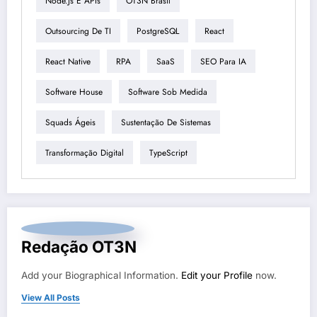
Node.js E APIs
OT3N Brasil
Outsourcing De TI
PostgreSQL
React
React Native
RPA
SaaS
SEO Para IA
Software House
Software Sob Medida
Squads Ágeis
Sustentação De Sistemas
Transformação Digital
TypeScript
Redação OT3N
Add your Biographical Information.
Edit your Profile
now.
View All Posts