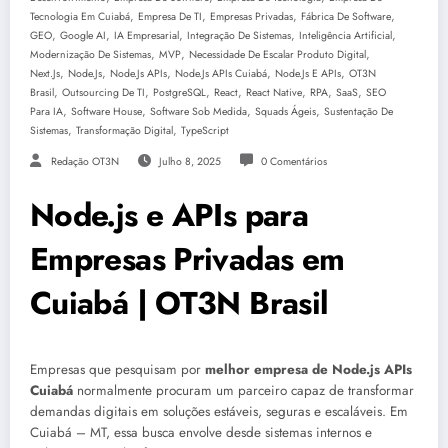
,
,
,
,
Tecnologia Em Cuiabá
Empresa De TI
Empresas Privadas
Fábrica De Software
,
,
,
,
,
GEO
Google AI
IA Empresarial
Integração De Sistemas
Inteligência Artificial
,
,
,
Modernização De Sistemas
MVP
Necessidade De Escalar Produto Digital
,
,
,
,
,
Next.js
Node.js
Node.js APIs
Node.js APIs Cuiabá
Node.js E APIs
OT3N
,
,
,
,
,
,
,
Brasil
Outsourcing De TI
PostgreSQL
React
React Native
RPA
SaaS
SEO
,
,
,
,
Para IA
Software House
Software Sob Medida
Squads Ágeis
Sustentação De
,
,
Sistemas
Transformação Digital
TypeScript
Redação OT3N
Julho 8, 2025
0 Comentários
Node.js e APIs para
Empresas Privadas em
Cuiabá | OT3N Brasil
Empresas que pesquisam por
melhor empresa de Node.js APIs
Cuiabá
normalmente procuram um parceiro capaz de transformar
demandas digitais em soluções estáveis, seguras e escaláveis. Em
Cuiabá – MT, essa busca envolve desde sistemas internos e