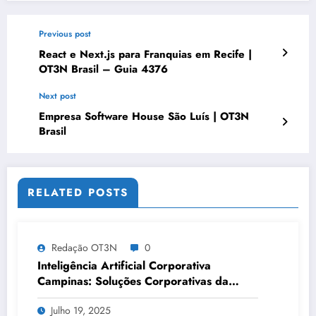
Previous post
React e Next.js para Franquias em Recife |
OT3N Brasil – Guia 4376
Next post
Empresa Software House São Luís | OT3N
Brasil
RELATED POSTS
Redação OT3N
0
Inteligência Artificial Corporativa
Campinas: Soluções Corporativas da
OT3N Brasil – Guia 3083
Julho 19, 2025