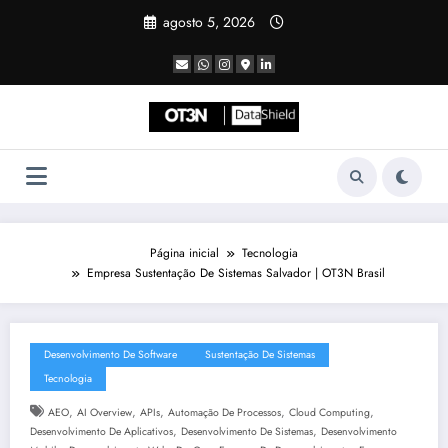
Pular
agosto 5, 2026
para
o
conteúdo
Página inicial
Tecnologia
Empresa Sustentação De Sistemas Salvador | OT3N Brasil
Desenvolvimento De Software
Sustentação De Sistemas
Tecnologia
,
,
,
,
,
AEO
AI Overview
APIs
Automação De Processos
Cloud Computing
,
,
Desenvolvimento De Aplicativos
Desenvolvimento De Sistemas
Desenvolvimento