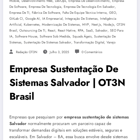
,
,
,
,
Mobile
Desenvolvimento Web
DevOps
Empresa De Desenvolvimento
Empresa
,
,
,
De Software
Empresa De Tecnologia
Empresa De Tecnologia Em Salvador
,
,
,
,
Empresa De TI
Fábrica De Software
Falta De Equipe Técnica Interna
GEO
,
,
,
,
GitLab CI
Google AI
IA Empresarial
Integração De Sistemas
Inteligência
,
,
,
,
,
,
Artificial
Kubernetes
Modernização De Sistemas
MVP
Next.js
Node.js
OT3N
,
,
,
,
,
,
,
Brasil
Outsourcing De TI
React
React Native
RPA
SaaS
Salvador
SEO Para
,
,
,
,
IA
Software House
Software Sob Medida
Squads Ágeis
Sustentação De
,
,
,
Sistemas
Sustentação De Sistemas Salvador
Transformação Digital
Varejo
Redação OT3N
Julho 3, 2025
0 Comentários
Empresa Sustentação De
Sistemas Salvador | OT3N
Brasil
Empresas que pesquisam por
empresa sustentação de sistemas
Salvador
normalmente procuram um parceiro capaz de
transformar demandas digitais em soluções estáveis, seguras e
escaláveis. Em Salvador – BA, essa busca envolve desde sistemas