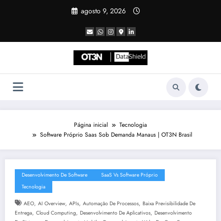
Pular
agosto 9, 2026
para
o
conteúdo
Página inicial
Tecnologia
Software Próprio Saas Sob Demanda Manaus | OT3N Brasil
Desenvolvimento De Software
SaaS Vs Software Próprio
Tecnologia
,
,
,
,
AEO
AI Overview
APIs
Automação De Processos
Baixa Previsibilidade De
,
,
,
Entrega
Cloud Computing
Desenvolvimento De Aplicativos
Desenvolvimento