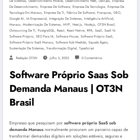
,
,
,
,
De Sistemas
Desenvolvimento Mobile
Desenvolvimento Web
DevOps
Empresa
,
,
,
De Desenvolvimento
Empresa De Software
Empresa De Tecnologia
Empresa De
,
,
,
,
,
Tecnologia Em Manaus
Empresa De TI
Fábrica De Software
Franquias
GEO
,
,
,
,
Google AI
IA Empresarial
Integração De Sistemas
Inteligência Artificial
,
,
,
,
,
,
Manaus
Modernização De Sistemas
MVP
Next.js
Node.js
OT3N Brasil
,
,
,
,
,
,
Outsourcing De TI
PostgreSQL
React
React Native
RPA
SaaS
SaaS Vs
,
,
,
,
Software Próprio
SEO Para IA
Software House
Software Próprio SaaS
,
,
,
Software Próprio SaaS Manaus
Software Sob Medida
Squads Ágeis
,
,
Sustentação De Sistemas
Transformação Digital
TypeScript
Redação OT3N
Julho 3, 2025
0 Comentários
Software Próprio Saas Sob
Demanda Manaus | OT3N
Brasil
Empresas que pesquisam por
software próprio SaaS sob
demanda Manaus
normalmente procuram um parceiro capaz de
transformar demandas digitais em soluções estáveis, seguras e