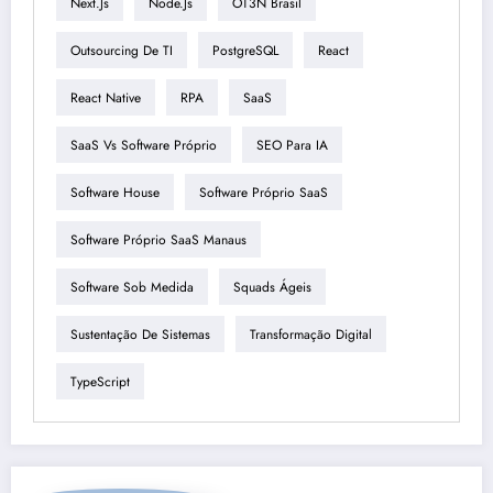
Next.js
Node.js
OT3N Brasil
Outsourcing De TI
PostgreSQL
React
React Native
RPA
SaaS
SaaS Vs Software Próprio
SEO Para IA
Software House
Software Próprio SaaS
Software Próprio SaaS Manaus
Software Sob Medida
Squads Ágeis
Sustentação De Sistemas
Transformação Digital
TypeScript