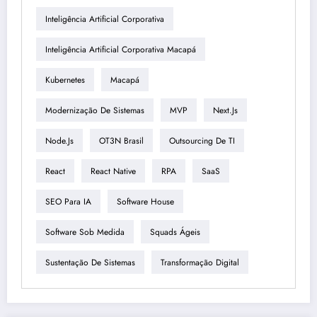
Inteligência Artificial Corporativa
Inteligência Artificial Corporativa Macapá
Kubernetes
Macapá
Modernização De Sistemas
MVP
Next.js
Node.js
OT3N Brasil
Outsourcing De TI
React
React Native
RPA
SaaS
SEO Para IA
Software House
Software Sob Medida
Squads Ágeis
Sustentação De Sistemas
Transformação Digital