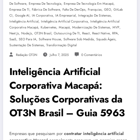
,
,
,
De Software
Empresa De Tecnologia
Empresa De Tecnologia Em Macapá
,
,
,
,
,
Empresa De TI
Fábrica De Software
Falta De DevOps
Franquias
GEO
GitLab
,
,
,
,
,
CI
Google AI
IA Corporativa
IA Empresarial
Integração De Sistemas
,
,
Inteligência Artificial
Inteligência Artificial Corporativa
Inteligência Artificial
,
,
,
,
,
Corporativa Macapá
Kubernetes
Macapá
Modernização De Sistemas
MVP
,
,
,
,
,
,
,
Next.js
Node.js
OT3N Brasil
Outsourcing De TI
React
React Native
RPA
,
,
,
,
,
SaaS
SEO Para IA
Software House
Software Sob Medida
Squads Ágeis
,
Sustentação De Sistemas
Transformação Digital
Redação OT3N
Julho 7, 2025
0 Comentários
Inteligência Artificial
Corporativa Macapá:
Soluções Corporativas da
OT3N Brasil – Guia 5963
Empresas que pesquisam por
contratar inteligência artificial