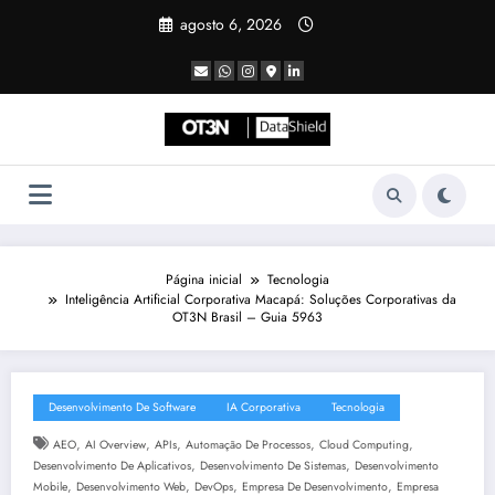
Pular
agosto 6, 2026
para
o
conteúdo
Página inicial
Tecnologia
Inteligência Artificial Corporativa Macapá: Soluções Corporativas da
OT3N Brasil – Guia 5963
Desenvolvimento De Software
IA Corporativa
Tecnologia
,
,
,
,
,
AEO
AI Overview
APIs
Automação De Processos
Cloud Computing
,
,
Desenvolvimento De Aplicativos
Desenvolvimento De Sistemas
Desenvolvimento
,
,
,
,
Mobile
Desenvolvimento Web
DevOps
Empresa De Desenvolvimento
Empresa