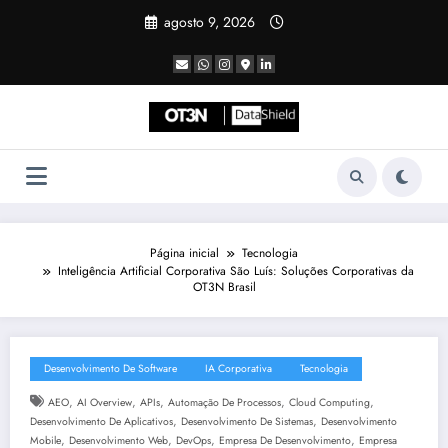
Pular
agosto 9, 2026
para
o
conteúdo
Página inicial
Tecnologia
Inteligência Artificial Corporativa São Luís: Soluções Corporativas da
OT3N Brasil
Desenvolvimento De Software
IA Corporativa
Tecnologia
,
,
,
,
,
AEO
AI Overview
APIs
Automação De Processos
Cloud Computing
,
,
Desenvolvimento De Aplicativos
Desenvolvimento De Sistemas
Desenvolvimento
,
,
,
,
Mobile
Desenvolvimento Web
DevOps
Empresa De Desenvolvimento
Empresa