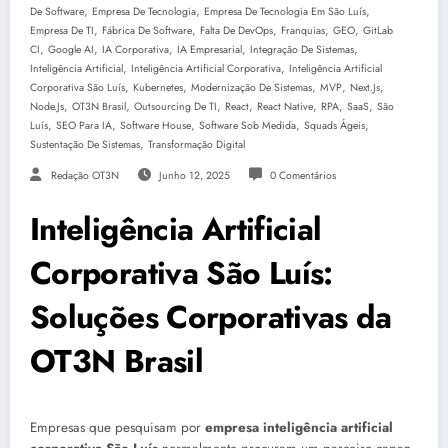
,
,
,
De Software
Empresa De Tecnologia
Empresa De Tecnologia Em São Luís
,
,
,
,
,
Empresa De TI
Fábrica De Software
Falta De DevOps
Franquias
GEO
GitLab
,
,
,
,
,
CI
Google AI
IA Corporativa
IA Empresarial
Integração De Sistemas
,
,
Inteligência Artificial
Inteligência Artificial Corporativa
Inteligência Artificial
,
,
,
,
,
Corporativa São Luís
Kubernetes
Modernização De Sistemas
MVP
Next.js
,
,
,
,
,
,
,
Node.js
OT3N Brasil
Outsourcing De TI
React
React Native
RPA
SaaS
São
,
,
,
,
,
Luís
SEO Para IA
Software House
Software Sob Medida
Squads Ágeis
,
Sustentação De Sistemas
Transformação Digital
Redação OT3N
Junho 12, 2025
0 Comentários
Inteligência Artificial
Corporativa São Luís:
Soluções Corporativas da
OT3N Brasil
Empresas que pesquisam por
empresa inteligência artificial