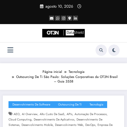
Pular
agosto 10, 2026
para
o
conteúdo
Página inicial
Tecnologia
Outsourcing De Ti São Paulo: Soluções Corporativas da OT3N Brasil
– Guia 3558
Desenvolvimento De Software
Outsourcing De TI
Tecnologia
,
,
,
,
,
AEO
AI Overview
Alto Custo De SaaS
APIs
Automação De Processos
,
,
Cloud Computing
Desenvolvimento De Aplicativos
Desenvolvimento De
,
,
,
,
Sistemas
Desenvolvimento Mobile
Desenvolvimento Web
DevOps
Empresa De