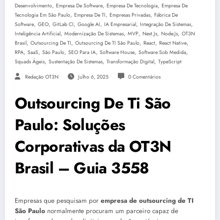
,
,
,
Desenvolvimento
Empresa De Software
Empresa De Tecnologia
Empresa De
,
,
,
Tecnologia Em São Paulo
Empresa De TI
Empresas Privadas
Fábrica De
,
,
,
,
,
,
Software
GEO
GitLab CI
Google AI
IA Empresarial
Integração De Sistemas
,
,
,
,
,
Inteligência Artificial
Modernização De Sistemas
MVP
Next.js
Node.js
OT3N
,
,
,
,
,
Brasil
Outsourcing De TI
Outsourcing De TI São Paulo
React
React Native
,
,
,
,
,
,
RPA
SaaS
São Paulo
SEO Para IA
Software House
Software Sob Medida
,
,
,
Squads Ágeis
Sustentação De Sistemas
Transformação Digital
TypeScript
Redação OT3N
Julho 6, 2025
0 Comentários
Outsourcing De Ti São
Paulo: Soluções
Corporativas da OT3N
Brasil – Guia 3558
Empresas que pesquisam por
empresa de outsourcing de TI
São Paulo
normalmente procuram um parceiro capaz de