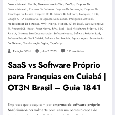
,
,
,
Desenvolvimento Mobile
Desenvolvimento Web
DevOps
Empresa De
,
,
,
Desenvolvimento
Empresa De Software
Empresa De Tecnologia
Empresa De
,
,
,
,
,
Tecnologia Em Cuiabá
Empresa De TI
Fábrica De Software
Franquias
GEO
,
,
,
,
Google AI
IA Empresarial
Integração De Sistemas
Inteligência Artificial
,
,
,
,
,
Modernização De Sistemas
MVP
Next.js
Node.js
OT3N Brasil
Outsourcing De
,
,
,
,
,
,
,
TI
PostgreSQL
React
React Native
RPA
SaaS
SaaS Vs Software Próprio
SEO
,
,
,
,
Para IA
Sistemas Sem Documentação
Software House
Software Próprio SaaS
,
,
,
Software Próprio SaaS Cuiabá
Software Sob Medida
Squads Ágeis
Sustentação
,
,
De Sistemas
Transformação Digital
TypeScript
Redação OT3N
Julho 7, 2025
0 Comentários
SaaS vs Software Próprio
para Franquias em Cuiabá |
OT3N Brasil – Guia 1841
Empresas que pesquisam por
empresa de software próprio
SaaS Cuiabá
normalmente procuram um parceiro capaz de