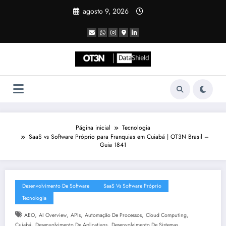
Pular
agosto 9, 2026
para
o
conteúdo
Página inicial
Tecnologia
SaaS vs Software Próprio para Franquias em Cuiabá | OT3N Brasil –
Guia 1841
Desenvolvimento De Software
SaaS Vs Software Próprio
Tecnologia
,
,
,
,
,
AEO
AI Overview
APIs
Automação De Processos
Cloud Computing
,
,
,
Cuiabá
Desenvolvimento De Aplicativos
Desenvolvimento De Sistemas