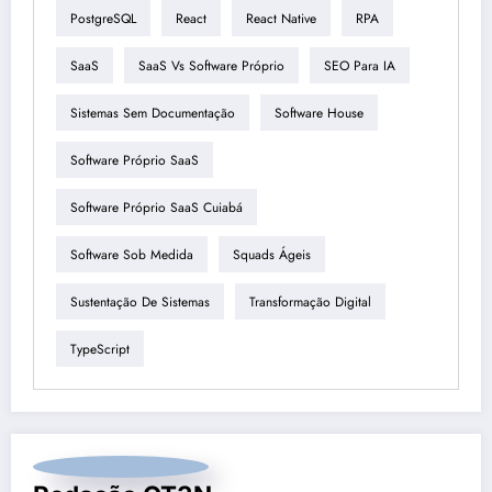
PostgreSQL
React
React Native
RPA
SaaS
SaaS Vs Software Próprio
SEO Para IA
Sistemas Sem Documentação
Software House
Software Próprio SaaS
Software Próprio SaaS Cuiabá
Software Sob Medida
Squads Ágeis
Sustentação De Sistemas
Transformação Digital
TypeScript